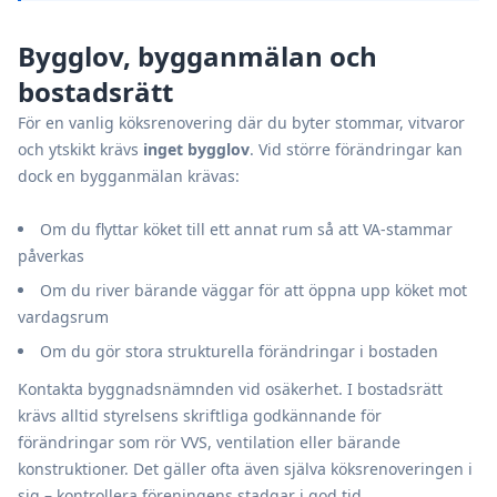
Bygglov, bygganmälan och
bostadsrätt
För en vanlig köksrenovering där du byter stommar, vitvaror
och ytskikt krävs
inget bygglov
. Vid större förändringar kan
dock en bygganmälan krävas:
Om du flyttar köket till ett annat rum så att VA-stammar
påverkas
Om du river bärande väggar för att öppna upp köket mot
vardagsrum
Om du gör stora strukturella förändringar i bostaden
Kontakta byggnadsnämnden vid osäkerhet. I bostadsrätt
krävs alltid styrelsens skriftliga godkännande för
förändringar som rör VVS, ventilation eller bärande
konstruktioner. Det gäller ofta även själva köksrenoveringen i
sig – kontrollera föreningens stadgar i god tid.