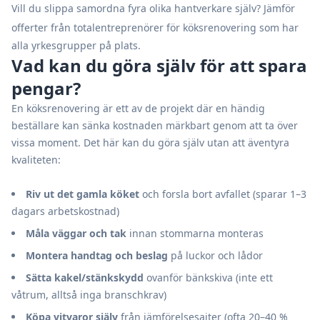
Vill du slippa samordna fyra olika hantverkare själv?
Jämför
offerter från totalentreprenörer för köksrenovering
som har
alla yrkesgrupper på plats.
Vad kan du göra själv för att spara
pengar?
En köksrenovering är ett av de projekt där en händig
beställare kan sänka kostnaden märkbart genom att ta över
vissa moment. Det här kan du göra själv utan att äventyra
kvaliteten:
Riv ut det gamla köket
och forsla bort avfallet (sparar 1–3
dagars arbetskostnad)
Måla väggar och tak
innan stommarna monteras
Montera handtag och beslag
på luckor och lådor
Sätta kakel/stänkskydd
ovanför bänkskiva (inte ett
våtrum, alltså inga branschkrav)
Köpa vitvaror själv
från jämförelsesajter (ofta 20–40 %