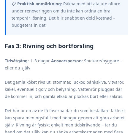
📋
Praktisk anmärkning:
Räkna med att äta ute oftare
under renoveringen om du inte kan ordna en bra
temporär lösning. Det blir snabbt en dold kostnad –
budgetera in det.
Fas 3: Rivning och bortforsling
Tidsåtgång:
1–3 dagar
Ansvarsperson:
Snickare/byggare –
eller du själv
Det gamla köket rivs ut: stommar, luckor, bänkskiva, vitvaror,
kakel, eventuellt golv och belysning. Vattenrör pluggas där
de kommer in, och gamla elkablar plockas bort eller säkras.
Det här är en av de få faserna där du som beställare faktiskt
kan spara meningsfullt med pengar genom att göra arbetet
själv. Rivning är fysiskt enkelt men tidskrävande – tar du
hand om det själv kan du sänka arbetskostnaden med flera