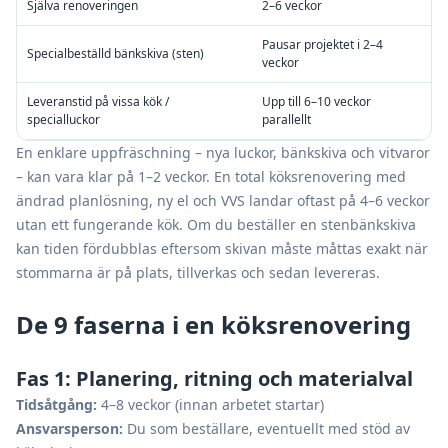
Själva renoveringen
2–6 veckor
Pausar projektet i 2–4
Specialbeställd bänkskiva (sten)
veckor
Leveranstid på vissa kök /
Upp till 6–10 veckor
specialluckor
parallellt
En enklare uppfräschning – nya luckor, bänkskiva och vitvaror
– kan vara klar på 1–2 veckor. En total köksrenovering med
ändrad planlösning, ny el och VVS landar oftast på 4–6 veckor
utan ett fungerande kök. Om du beställer en stenbänkskiva
kan tiden fördubblas eftersom skivan måste måttas exakt när
stommarna är på plats, tillverkas och sedan levereras.
De 9 faserna i en köksrenovering
Fas 1: Planering, ritning och materialval
Tidsåtgång:
4–8 veckor (innan arbetet startar)
Ansvarsperson:
Du som beställare, eventuellt med stöd av