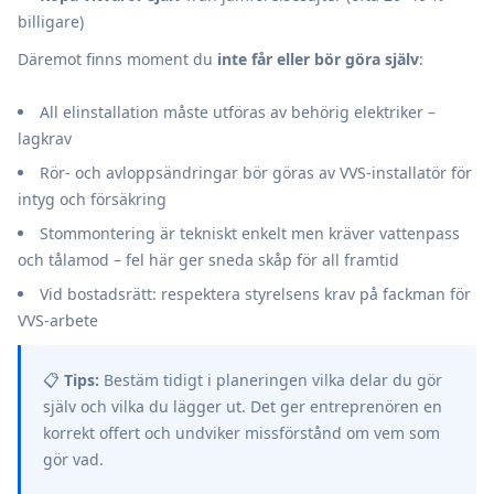
billigare)
Däremot finns moment du
inte får eller bör göra själv
:
All elinstallation måste utföras av behörig elektriker –
lagkrav
Rör- och avloppsändringar bör göras av VVS-installatör för
intyg och försäkring
Stommontering är tekniskt enkelt men kräver vattenpass
och tålamod – fel här ger sneda skåp för all framtid
Vid bostadsrätt: respektera styrelsens krav på fackman för
VVS-arbete
📋
Tips:
Bestäm tidigt i planeringen vilka delar du gör
själv och vilka du lägger ut. Det ger entreprenören en
korrekt offert och undviker missförstånd om vem som
gör vad.