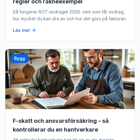
regler och räkneexempel
Så fungerar ROT-avdraget 2026: vem som får avdrag,
hur mycket du kan dra av och hur det görs på fakturan.
Läs mer
Bygg
F-skatt och ansvarsförsäkring – så
kontrollerar du en hantverkare
Att anlita fel hantverkare kan bli en av de dyraste