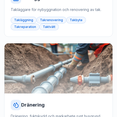
Takläggare för nybyggnation och renovering av tak.
Takläggning
Takrenovering
Takbyte
Takreparation
Taktvätt
Dränering
Dränering, fuktskydd och markarbete runt husgrund.