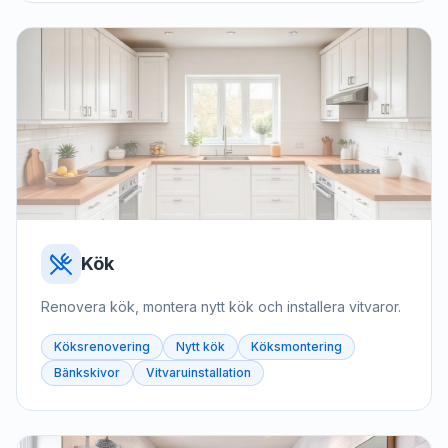
Kök
Renovera kök, montera nytt kök och installera vitvaror.
Köksrenovering
Nytt kök
Köksmontering
Bänkskivor
Vitvaruinstallation