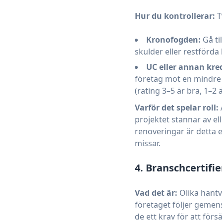
Hur du kontrollerar:
T
Kronofogden:
Gå ti
skulder eller restförd
UC eller annan kre
företag mot en mindre 
(rating 3–5 är bra, 1–2 
Varför det spelar roll:
projektet stannar av el
renoveringar är detta e
missar.
4. Branschcertifi
Vad det är:
Olika hantv
företaget följer gemens
de ett krav för att förs