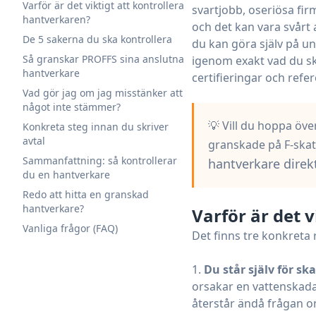
Varför är det viktigt att kontrollera
svartjobb, oseriösa fir
hantverkaren?
och det kan vara svårt 
De 5 sakerna du ska kontrollera
du kan göra själv på un
Så granskar PROFFS sina anslutna
igenom exakt vad du ska
hantverkare
certifieringar och refer
Vad gör jag om jag misstänker att
något inte stämmer?
💡 Vill du hoppa öve
Konkreta steg innan du skriver
avtal
granskade på F-skat
Sammanfattning: så kontrollerar
hantverkare direk
du en hantverkare
Redo att hitta en granskad
hantverkare?
Varför är det 
Vanliga frågor (FAQ)
Det finns tre konkreta 
Du står själv för sk
orsakar en vattenskada
återstår ändå frågan o