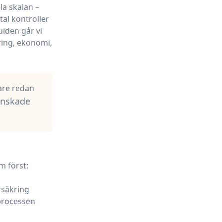
la skalan –
tal kontroller
uiden går vi
ring, ekonomi,
kare redan
anskade
m först:
rsäkring
 processen