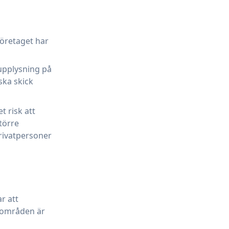
företaget har
upplysning på
ska skick
t risk att
törre
privatpersoner
r att
a områden är