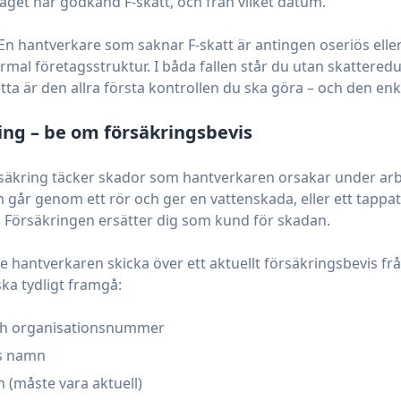
aget har godkänd F-skatt, och från vilket datum.
En hantverkare som saknar F-skatt är antingen oseriös elle
mal företagsstruktur. I båda fallen står du utan skattered
etta är den allra första kontrollen du ska göra – och den enk
ing – be om försäkringsbevis
äkring täcker skador som hantverkaren orsakar under arb
m går genom ett rör och ger en vattenskada, eller ett tappa
. Försäkringen ersätter dig som kund för skadan.
e hantverkaren skicka över ett aktuellt försäkringsbevis frå
ka tydligt framgå:
ch organisationsnummer
s namn
 (måste vara aktuell)