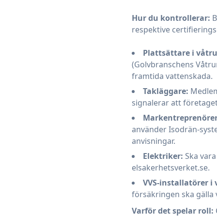
Hur du kontrollerar:
B
respektive certifiering
Plattsättare i våtr
(Golvbranschens Våtrum
framtida vattenskada.
Takläggare:
Medlem
signalerar att företaget
Markentreprenörer 
använder Isodrän-system
anvisningar.
Elektriker:
Ska vara 
elsakerhetsverket.se.
VVS-installatörer i
försäkringen ska gälla 
Varför det spelar roll: