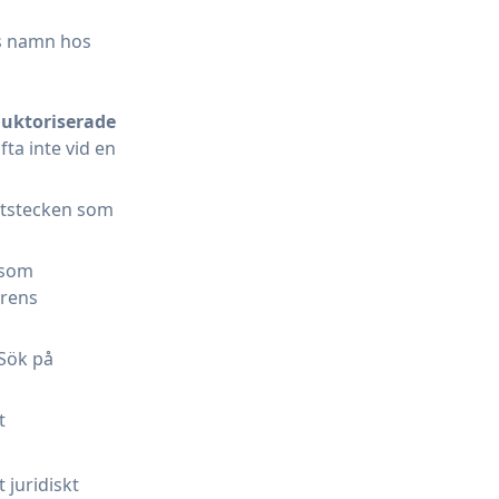
ts namn hos
uktoriserade
ta inte vid en
tetstecken som
 som
arens
 Sök på
t
 juridiskt