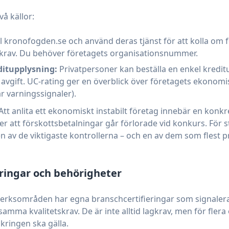
vå källor:
ll kronofogden.se och använd deras tjänst för att kolla om 
a krav. Du behöver företagets organisationsnummer.
ditupplysning:
Privatpersoner kan beställa en enkel kredit
avgift. UC-rating ger en överblick över företagets ekonomi
är varningssignaler).
Att anlita ett ekonomiskt instabilt företag innebär en konkre
ler att förskottsbetalningar går förlorade vid konkurs. För s
n av de viktigaste kontrollerna – och en av dem som flest 
eringar och behörigheter
erksområden har egna branschcertifieringar som signalera
amma kvalitetskrav. De är inte alltid lagkrav, men för fler
äkringen ska gälla.