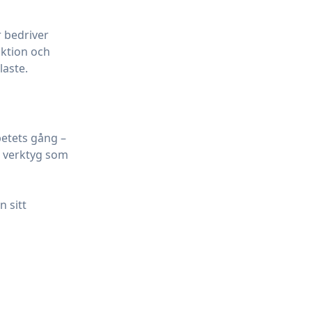
r bedriver
uktion och
laste.
etets gång –
t verktyg som
n sitt