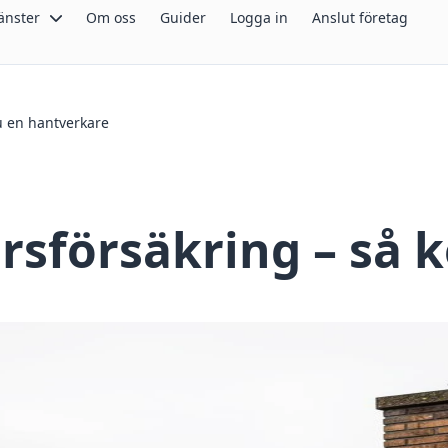
änster
Om oss
Guider
Logga in
Anslut företag
du en hantverkare
rsförsäkring – så k