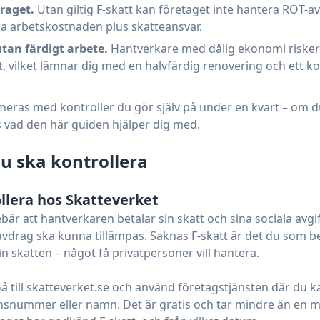
raget.
Utan giltig F-skatt kan företaget inte hantera ROT-av
ela arbetskostnaden plus skatteansvar.
utan färdigt arbete.
Hantverkare med dålig ekonomi riskera
t, vilket lämnar dig med en halvfärdig renovering och ett k
imeras med kontroller du gör själv på under en kvart – om d
cis vad den här guiden hjälper dig med.
u ska kontrollera
ollera hos Skatteverket
bär att hantverkaren betalar sin skatt och sina sociala avgif
-avdrag ska kunna tillämpas. Saknas F-skatt är det du som b
in skatten – något få privatpersoner vill hantera.
å till skatteverket.se och använd företagstjänsten där du k
nsnummer eller namn. Det är gratis och tar mindre än en m