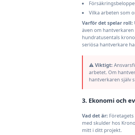
Försäkringsbeloppet
Vilka arbeten som 
Varför det spelar roll:
även om hantverkaren 
hundratusentals kronor.
seriösa hantverkare ha
⚠️
Viktigt:
Ansvarsf
arbetet. Om hantverk
hantverkaren själv 
3. Ekonomi och ev
Vad det är:
Företagets 
med skulder hos Kronofo
mitt i ditt projekt.