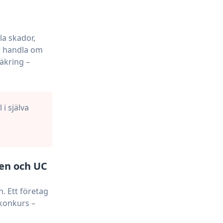
la skador,
t handla om
äkring –
l i själva
den och UC
. Ett företag
 konkurs –