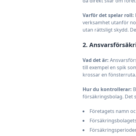
då direkt svar om föret
Varför det spelar roll:
verksamhet utanför nor
utan rättsligt skydd. D
2. Ansvarsförsäkr
Vad det är:
Ansvarsförs
till exempel en spik so
krossar en fönsterruta
Hur du kontrollerar:
B
försäkringsbolag. Det s
Företagets namn o
Försäkringsbolaget
Försäkringsperioden