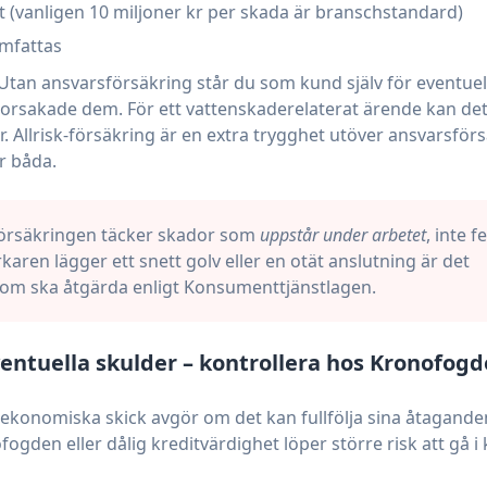
 (vanligen 10 miljoner kr per skada är branschstandard)
omfattas
Utan ansvarsförsäkring står du som kund själv för eventuel
orsakade dem. För ett vattenskaderelaterat ärende kan de
 Allrisk-försäkring är en extra trygghet utöver ansvarsförs
r båda.
örsäkringen täcker skador som
uppstår under arbetet
, inte fe
aren lägger ett snett golv eller en otät anslutning är det
som ska åtgärda enligt Konsumenttjänstlagen.
entuella skulder – kontrollera hos Kronofog
ekonomiska skick avgör om det kan fullfölja sina åtaganden
gden eller dålig kreditvärdighet löper större risk att gå i