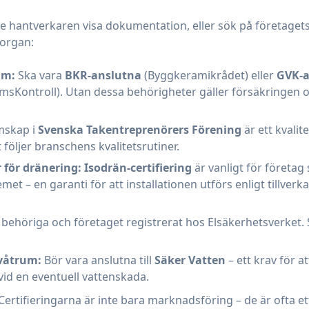
e hantverkaren visa dokumentation, eller sök på företage
sorgan:
um:
Ska vara
BKR-anslutna
(Byggkeramikrådet) eller
GVK-a
sKontroll). Utan dessa behörigheter gäller försäkringen of
skap i
Svenska Takentreprenörers Förening
är ett kvali
 följer branschens kvalitetsrutiner.
för dränering:
Isodrän-certifiering
är vanligt för företag
et – en garanti för att installationen utförs enligt tillverk
behöriga och företaget registrerat hos Elsäkerhetsverket.
 våtrum:
Bör vara anslutna till
Säker Vatten
– ett krav för at
vid en eventuell vattenskada.
Certifieringarna är inte bara marknadsföring – de är ofta ett