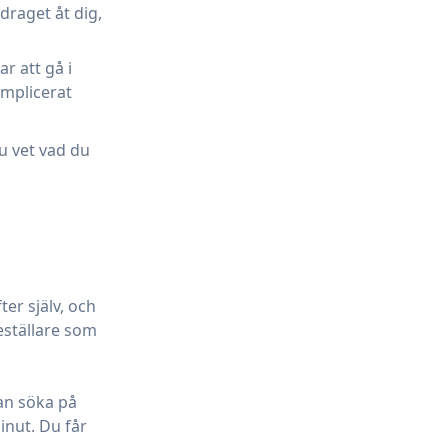
draget åt dig,
r att gå i
omplicerat
u vet vad du
ter själv, och
eställare som
an söka på
inut. Du får