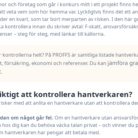
mor och företag som går i konkurs mitt i ett projekt finns he
att veta vem som hör hemma var. Lyckligtvis finns det ett an
der en kvart, som tar bort merparten av risken. I den här g
 kontrollera innan du skriver avtal: F-skatt, ansvarsförsäk
enser – steg för steg, med länkar till källorna.
r kontrollerna helt? På PROFFS är samtliga listade hantver
jämföra gr
t, försäkring, ekonomi och referenser. Du kan
t
.
viktigt att kontrollera hantverkaren?
risker med att anlita en hantverkare utan att kontrollera de
adan om något går fel.
Om en hantverkare utan ansvarsfö
 hos dig kan du behöva väcka talan privat – och vinner du
m hantverkaren har pengar att betala med.