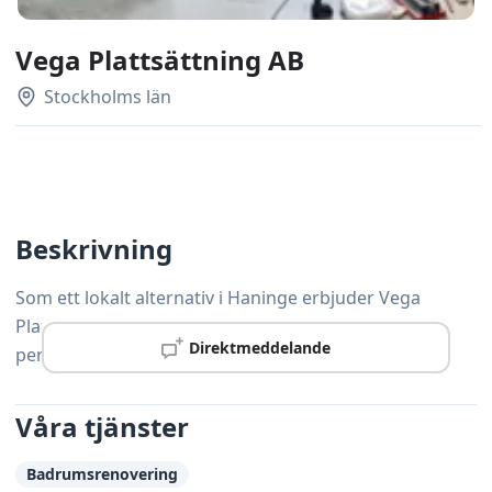
Vega Plattsättning AB
Stockholms län
Beskrivning
Som ett lokalt alternativ i Haninge erbjuder Vega
Plattsättning AB professionell snickeriservice med
Direktmeddelande
personlig service och hög precision.
Våra tjänster
Badrumsrenovering