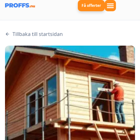
Få offerter
Tillbaka till startsidan