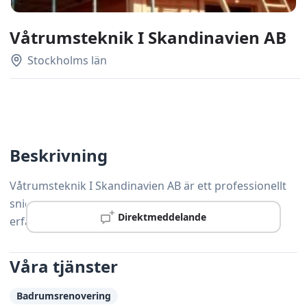
Våtrumsteknik I Skandinavien AB
Stockholms län
Beskrivning
Våtrumsteknik I Skandinavien AB är ett professionellt
snickeriföretag verksamt i Skärholmen med lång
Direktmeddelande
erfarenhet av kvalitetsarbete och nöjda kunder.
Våra tjänster
Badrumsrenovering