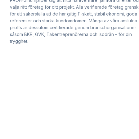
PROFFS.nu hjälper dig att hitta hantverkare, jämföra offerter oc
välja rätt företag för ditt projekt. Alla verifierade företag grans
för att säkerställa att de har giltig F-skatt, stabil ekonomi, goda
referenser och starka kundomdömen. Många av våra anslutna
proffs är dessutom certifierade genom branschorganisationer
såsom BKR, GVK, Takentreprenörerna och Isodrän – för din
trygghet.