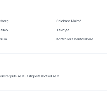
eborg
Snickare Malmö
Malmö
Takbyte
drum
Kontrollera hantverkare
önsterputs.se
Fastighetsskötsel.se