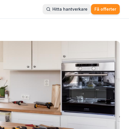
Hitta hantverkare
Få offerter