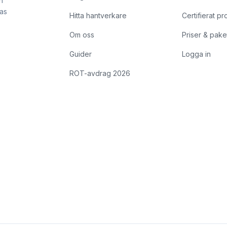
h
kas
Hitta hantverkare
Certifierat pr
Om oss
Priser & pake
Guider
Logga in
ROT-avdrag 2026