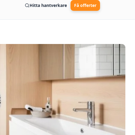
Hitta hantverkare
Få offerter