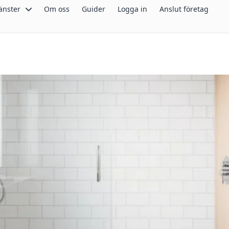
änster
Om oss
Guider
Logga in
Anslut företag