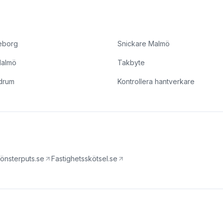
eborg
Snickare Malmö
Malmö
Takbyte
drum
Kontrollera hantverkare
önsterputs.se
Fastighetsskötsel.se