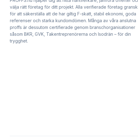
PROFFS.nu hjälper dig att hitta hantverkare, jämföra offerter oc
välja rätt företag för ditt projekt. Alla verifierade företag grans
för att säkerställa att de har giltig F-skatt, stabil ekonomi, goda
referenser och starka kundomdömen. Många av våra anslutna
proffs är dessutom certifierade genom branschorganisationer
såsom BKR, GVK, Takentreprenörerna och Isodrän – för din
trygghet.