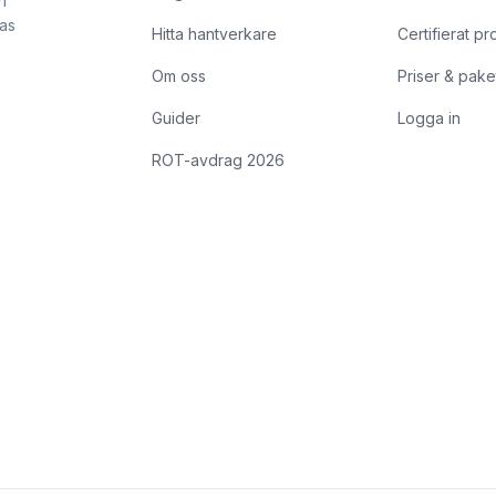
h
kas
Hitta hantverkare
Certifierat pr
Om oss
Priser & pake
Guider
Logga in
ROT-avdrag 2026