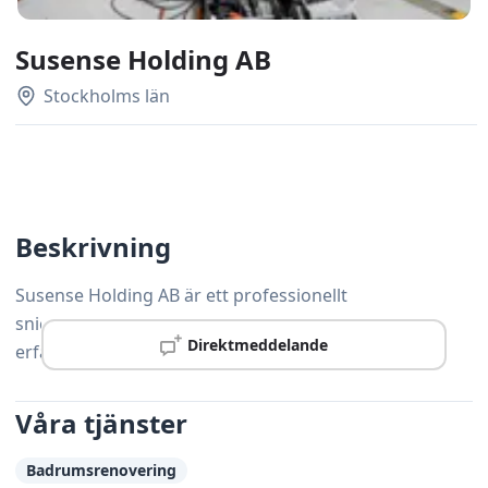
Susense Holding AB
Stockholms län
Beskrivning
Susense Holding AB är ett professionellt
snickeriföretag verksamt i Hägersten med lång
Direktmeddelande
erfarenhet av kvalitetsarbete och nöjda kunder.
Våra tjänster
Badrumsrenovering