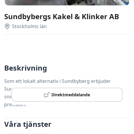
Sundbybergs Kakel & Klinker AB
Stockholms län
Beskrivning
Som ett lokalt alternativ i Sundbyberg erbjuder
Sundbybergs Kakel & Klinker AB professionell
Direktmeddelande
snickeriservice med personlig service och hög
precision.
Våra tjänster