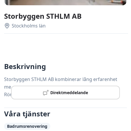
Storbyggen STHLM AB
Stockholms län
Beskrivning
Storbyggen STHLM AB kombinerar lång erfarenhet
med moderna arbetsmetoder och hjälper kunder i
Direktmeddelande
Rönninge med alla typer av snickeriarbeten.
Våra tjänster
Badrumsrenovering