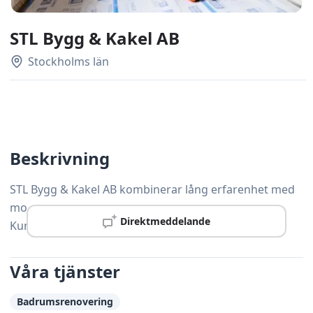
STL Bygg & Kakel AB
Stockholms län
Beskrivning
STL Bygg & Kakel AB kombinerar lång erfarenhet med
moderna arbetsmetoder och hjälper kunder i
Direktmeddelande
Kungsängen med alla typer av snickeriarbeten.
Våra tjänster
Badrumsrenovering