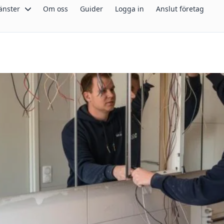
änster
Om oss
Guider
Logga in
Anslut företag