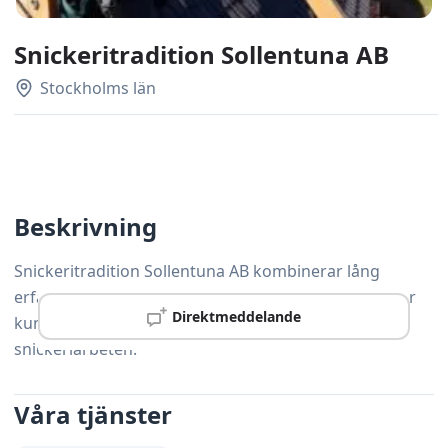
Snickeritradition Sollentuna AB
Stockholms län
Beskrivning
Snickeritradition Sollentuna AB kombinerar lång
erfarenhet med moderna arbetsmetoder och hjälper
Direktmeddelande
kunder i Upplands Väsby med alla typer av
snickeriarbeten.
Våra tjänster