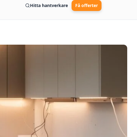
Hitta hantverkare
Få offerter