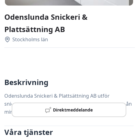
Odenslunda Snickeri &
Plattsättning AB
Stockholms län
Beskrivning
Odenslunda Snickeri & Plattsättning AB utför
snickeritjänster av hög kvalitet i Upplands Väsby – från
Direktmeddelande
mindre reparationer till större renoveringsprojekt.
Våra tjänster