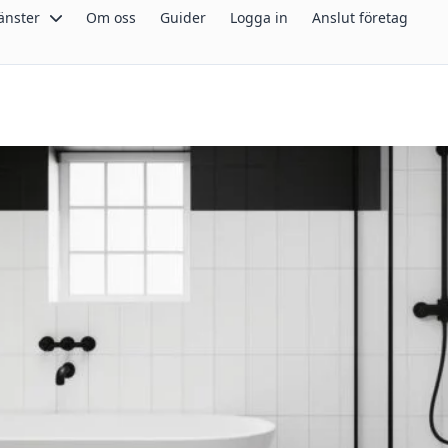
änster
Om oss
Guider
Logga in
Anslut företag