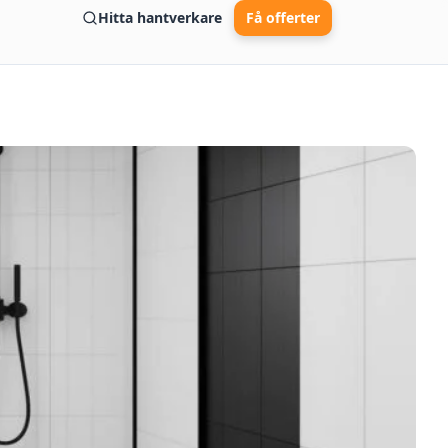
Hitta hantverkare
Få offerter