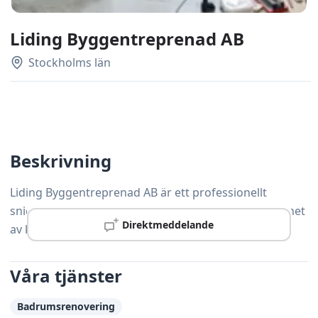
Liding Byggentreprenad AB
Stockholms län
Beskrivning
Liding Byggentreprenad AB är ett professionellt
snickeriföretag verksamt i Järfälla med lång erfarenhet
Direktmeddelande
av kvalitetsarbete och nöjda kunder.
Våra tjänster
Badrumsrenovering