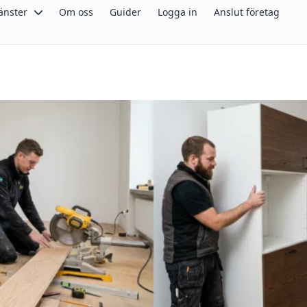
änster
Om oss
Guider
Logga in
Anslut företag