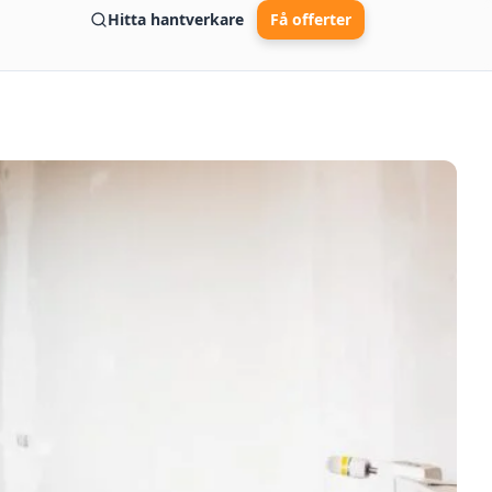
Hitta hantverkare
Få offerter