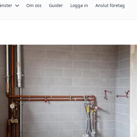
änster
Om oss
Guider
Logga in
Anslut företag