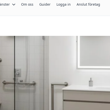
änster
Om oss
Guider
Logga in
Anslut företag