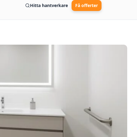
Hitta hantverkare
Få offerter