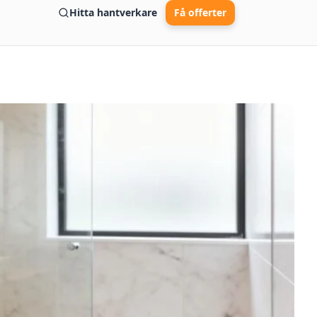
Hitta hantverkare
Få offerter