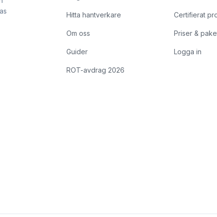
h
kas
Hitta hantverkare
Certifierat pr
Om oss
Priser & pake
Guider
Logga in
ROT-avdrag 2026