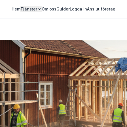
Hem
Tjänster
Om oss
Guider
Logga in
Anslut företag