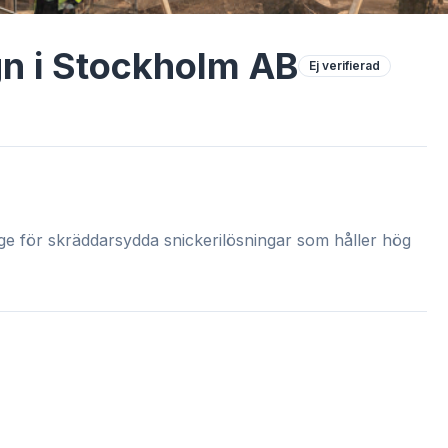
gn i Stockholm AB
Ej verifierad
ge för skräddarsydda snickerilösningar som håller hög