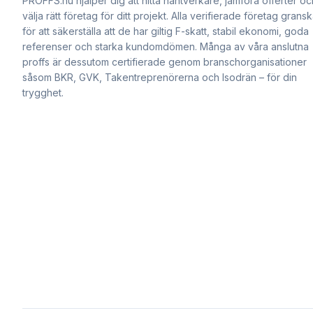
PROFFS.nu hjälper dig att hitta hantverkare, jämföra offerter oc
välja rätt företag för ditt projekt. Alla verifierade företag grans
för att säkerställa att de har giltig F-skatt, stabil ekonomi, goda
referenser och starka kundomdömen. Många av våra anslutna
proffs är dessutom certifierade genom branschorganisationer
såsom BKR, GVK, Takentreprenörerna och Isodrän – för din
trygghet.