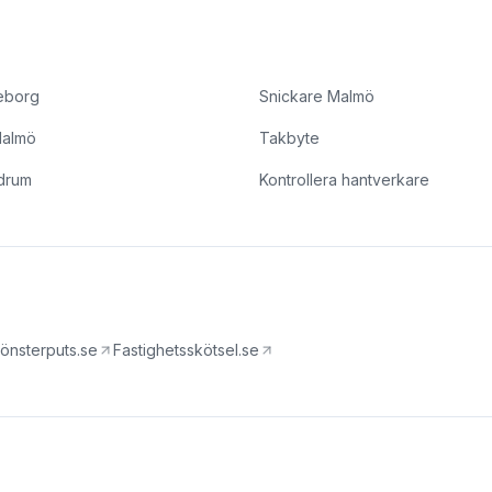
eborg
Snickare Malmö
Malmö
Takbyte
drum
Kontrollera hantverkare
önsterputs.se
Fastighetsskötsel.se