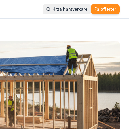
Hitta hantverkare
Få offerter