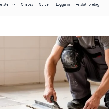
änster
Om oss
Guider
Logga in
Anslut företag