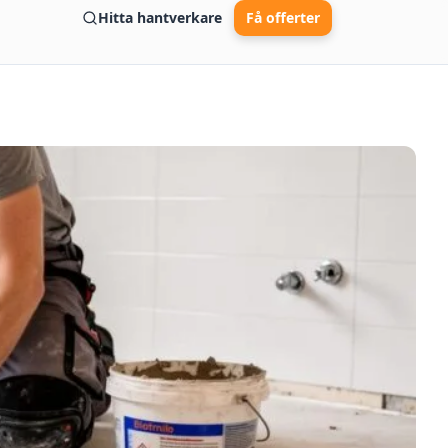
Hitta hantverkare
Få offerter