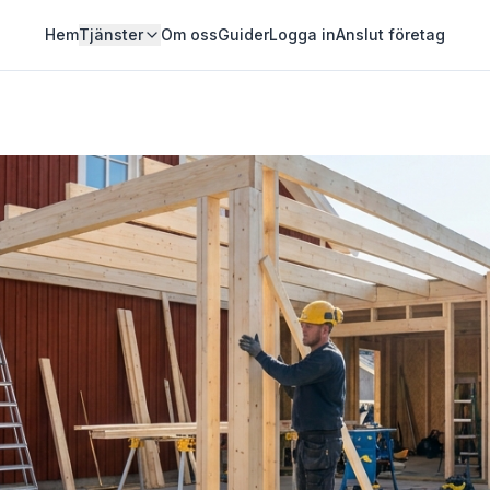
Hem
Tjänster
Om oss
Guider
Logga in
Anslut företag