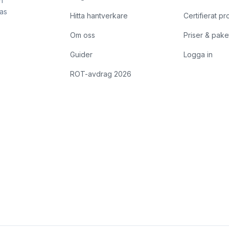
h
kas
Hitta hantverkare
Certifierat pr
Om oss
Priser & pake
Guider
Logga in
ROT-avdrag 2026