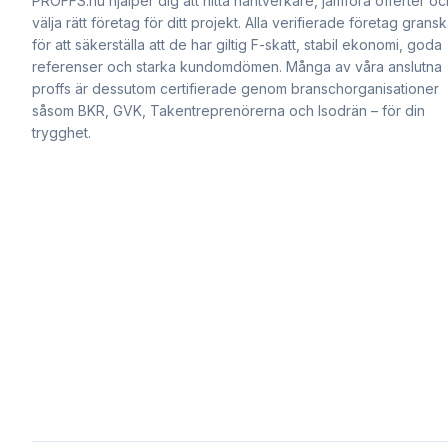
PROFFS.nu hjälper dig att hitta hantverkare, jämföra offerter oc
välja rätt företag för ditt projekt. Alla verifierade företag grans
för att säkerställa att de har giltig F-skatt, stabil ekonomi, goda
referenser och starka kundomdömen. Många av våra anslutna
proffs är dessutom certifierade genom branschorganisationer
såsom BKR, GVK, Takentreprenörerna och Isodrän – för din
trygghet.