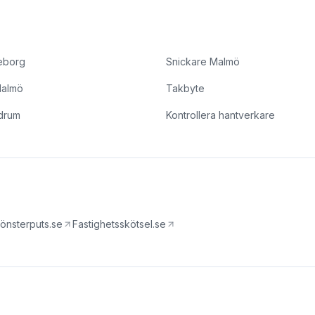
eborg
Snickare Malmö
Malmö
Takbyte
drum
Kontrollera hantverkare
önsterputs.se
Fastighetsskötsel.se