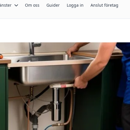
änster
Om oss
Guider
Logga in
Anslut företag