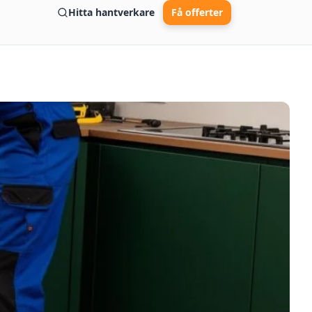
Hitta hantverkare
Få offerter