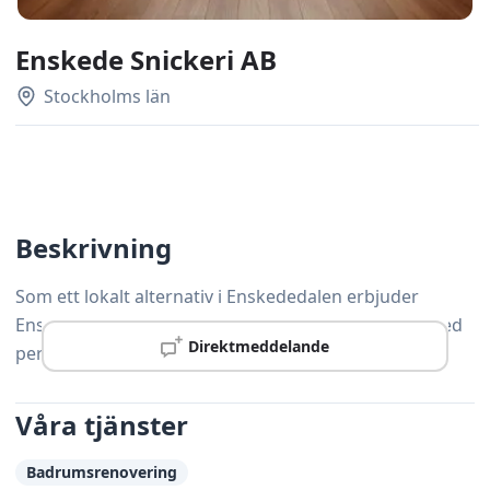
Enskede Snickeri AB
Stockholms län
Beskrivning
Som ett lokalt alternativ i Enskededalen erbjuder
Enskede Snickeri AB professionell snickeriservice med
Direktmeddelande
personlig service och hög precision.
Våra tjänster
Badrumsrenovering