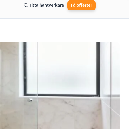
Hitta hantverkare
Få offerter