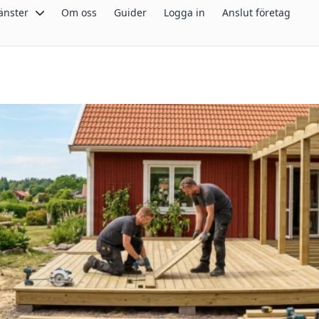
änster
Om oss
Guider
Logga in
Anslut företag