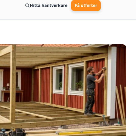
Hitta hantverkare
Få offerter