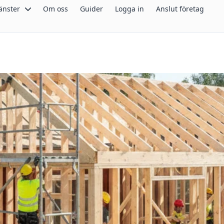
änster
Om oss
Guider
Logga in
Anslut företag