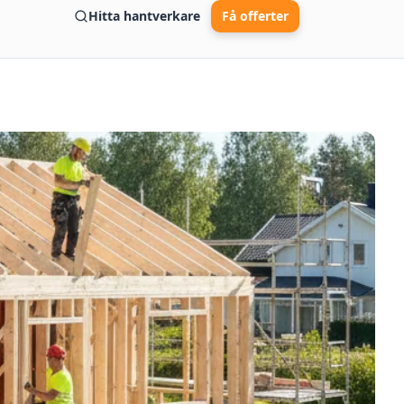
Hitta hantverkare
Få offerter