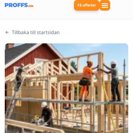
Få offerter
Tillbaka till startsidan