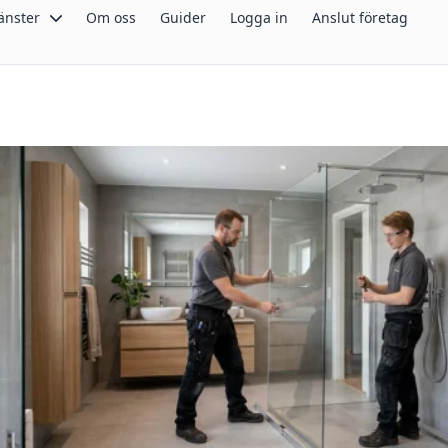
änster
Om oss
Guider
Logga in
Anslut företag