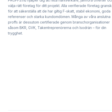
PROFFS.nu hjälper dig att hitta hantverkare, jämföra offerter oc
välja rätt företag för ditt projekt. Alla verifierade företag grans
för att säkerställa att de har giltig F-skatt, stabil ekonomi, goda
referenser och starka kundomdömen. Många av våra anslutna
proffs är dessutom certifierade genom branschorganisationer
såsom BKR, GVK, Takentreprenörerna och Isodrän – för din
trygghet.