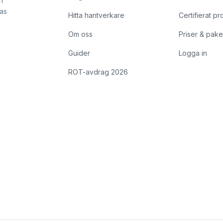
h
kas
Hitta hantverkare
Certifierat pr
Om oss
Priser & pake
Guider
Logga in
ROT-avdrag 2026