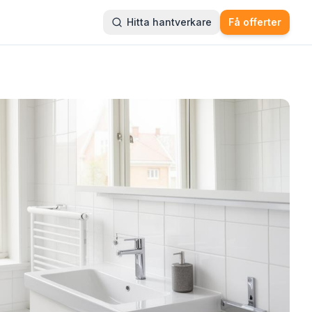
Hitta hantverkare
Få offerter