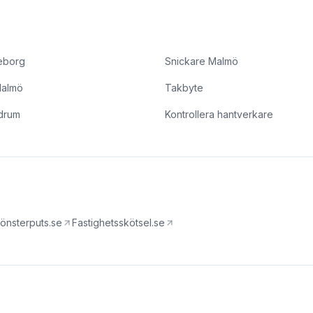
eborg
Snickare Malmö
Malmö
Takbyte
drum
Kontrollera hantverkare
önsterputs.se
Fastighetsskötsel.se