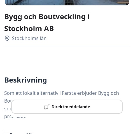
Bygg och Boutveckling i
Stockholm AB
Stockholms län
Beskrivning
Som ett lokalt alternativ i Farsta erbjuder Bygg och
Boutveckling i Stockholm AB professionell
Direktmeddelande
snickeriservice med personlig service och hög
precision.