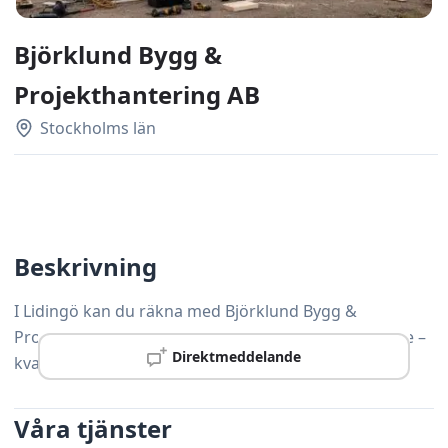
Björklund Bygg &
Projekthantering AB
Stockholms län
Beskrivning
I Lidingö kan du räkna med Björklund Bygg &
Projekthantering AB för professionell snickeriservice –
Direktmeddelande
kvalitet och kundnöjdhet är alltid prioritet.
Våra tjänster