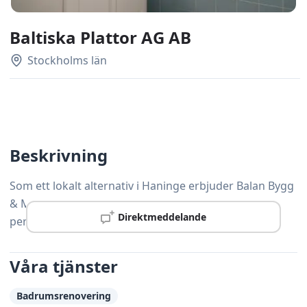
Baltiska Plattor AG AB
Stockholms län
Beskrivning
Som ett lokalt alternativ i Haninge erbjuder Balan Bygg
& Måleri AB professionell snickeriservice med
Direktmeddelande
personlig service och hög precision.
Våra tjänster
Badrumsrenovering