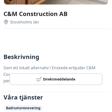
C&M Construction AB
Stockholms län
Beskrivning
Som ett lokalt alternativ i Enskede erbjuder C&M
Construction AB professionell snickeriservice med
Direktmeddelande
personlig service och hög precision.
Våra tjänster
Badrumsrenovering